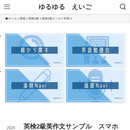
ゆるゆる えいご
ホーム
英検
英検2級
英検2級エッセイ対策
英検2級英作文サンプル スマホ
2024