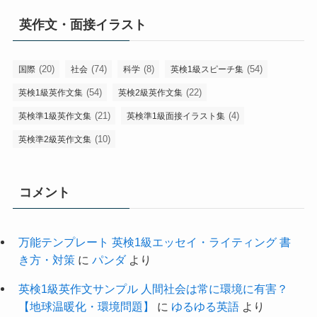
英作文・面接イラスト
(20)
(74)
(8)
(54)
国際
社会
科学
英検1級スピーチ集
(54)
(22)
英検1級英作文集
英検2級英作文集
(21)
(4)
英検準1級英作文集
英検準1級面接イラスト集
(10)
英検準2級英作文集
コメント
万能テンプレート 英検1級エッセイ・ライティング 書
き方・対策
に
パンダ
より
英検1級英作文サンプル 人間社会は常に環境に有害？
【地球温暖化・環境問題】
に
ゆるゆる英語
より