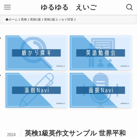
ゆるゆる えいご
ホーム
英検
英検1級
英検1級エッセイ対策
英検1級英作文サンプル 世界平和
2024