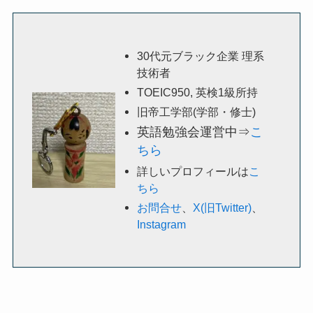
30代元ブラック企業 理系
技術者
TOEIC950, 英検1級所持
旧帝工学部(学部・修士)
英語勉強会運営中⇒
こ
ちら
詳しいプロフィールは
こ
ちら
お問合せ
、
X(旧Twitter)
、
Instagram