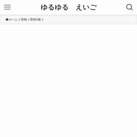
ゆるゆる えいご
ホーム
英検
英検3級