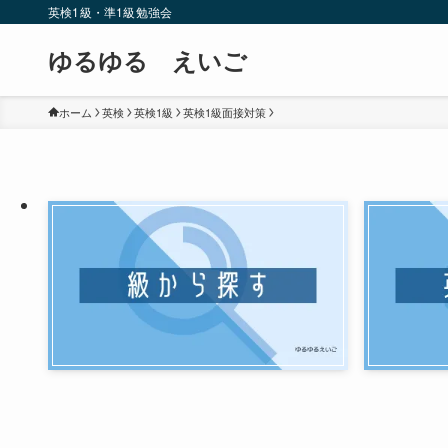
英検1級・準1級勉強会
ゆるゆる えいご
ホーム
英検
英検1級
英検1級面接対策