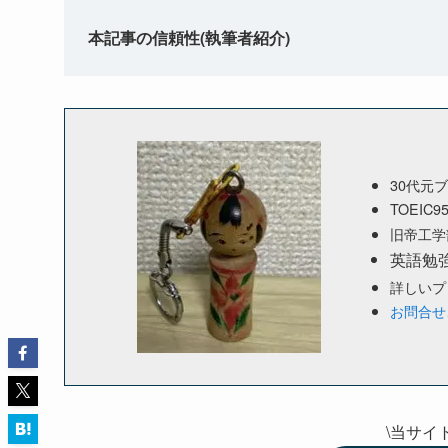
本記事の信頼性(執筆者紹介)
30代元
TOEIC9
旧帝工学
英語勉
詳しいプ
お問合せ
\当サイ