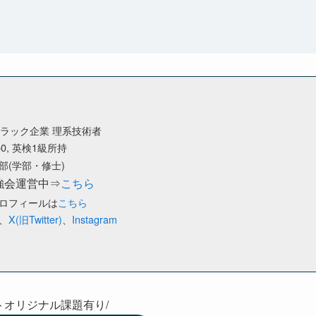
ブラック企業 理系技術者
50, 英検1級所持
部(学部・修士)
強会運営中⇒
こちら
ロフィールは
こちら
、
X(旧Twitter)
、
Instagram
トオリジナル課題有り/