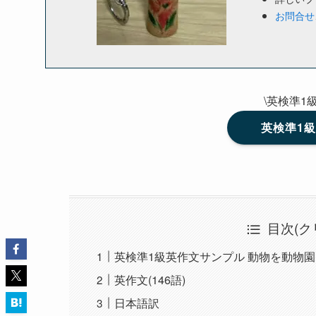
お問合せ
\英検準1
英検準1
目次(ク
英検準1級英作文サンプル 動物を動物
英作文(146語)
日本語訳