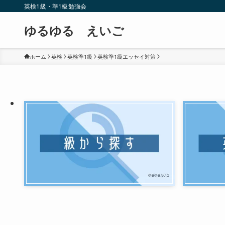
英検1級・準1級勉強会
ゆるゆる えいご
ホーム
英検
英検準1級
英検準1級エッセイ対策