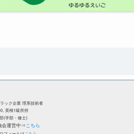
ブラック企業 理系技術者
50, 英検1級所持
部(学部・修士)
強会運営中⇒
こちら
ロフィールは
こちら