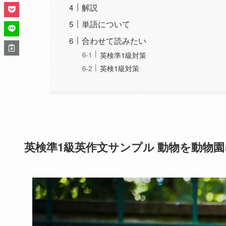
解説
単語について
合わせて読みたい
英検準1級対策
英検1級対策
英検準1級英作文サンプル 動物を動物