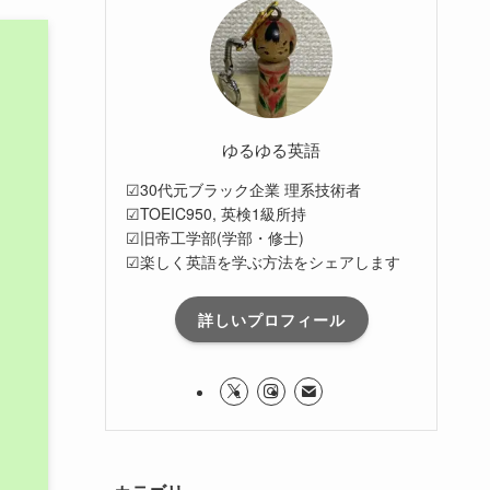
ゆるゆる英語
☑30代元ブラック企業 理系技術者
☑TOEIC950, 英検1級所持
☑旧帝工学部(学部・修士)
☑楽しく英語を学ぶ方法をシェアします
詳しいプロフィール