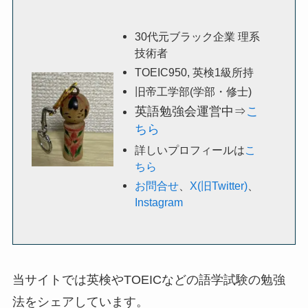
30代元ブラック企業 理系
技術者
TOEIC950, 英検1級所持
旧帝工学部(学部・修士)
英語勉強会運営中⇒
こ
ちら
詳しいプロフィールは
こ
ちら
お問合せ
、
X(旧Twitter)
、
Instagram
当サイトでは英検やTOEICなどの語学試験の勉強
法をシェアしています。