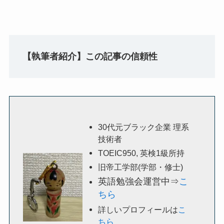
【執筆者紹介】この記事の信頼性
30代元ブラック企業 理系
技術者
TOEIC950, 英検1級所持
旧帝工学部(学部・修士)
英語勉強会運営中⇒
こ
ちら
詳しいプロフィールは
こ
ちら