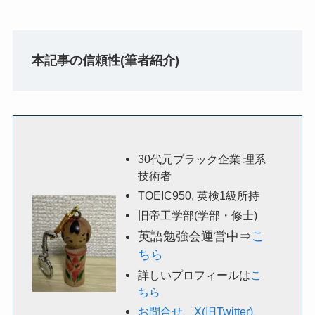
本記事の信頼性(筆者紹介)
30代元ブラック企業 理系
技術者
TOEIC950, 英検1級所持
旧帝工学部(学部・修士)
英語勉強会運営中⇒
こ
ちら
詳しいプロフィールは
こ
ちら
お問合せ
、
X(旧Twitter)
、