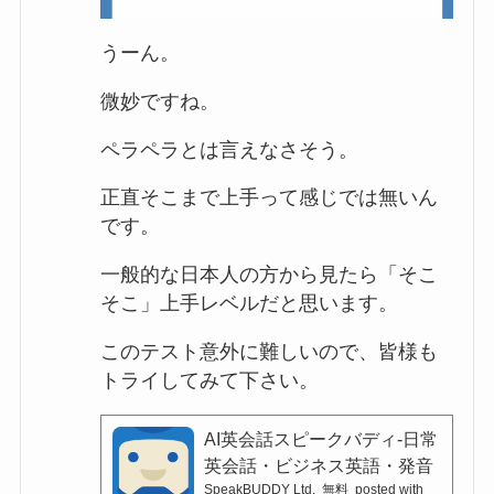
うーん。
微妙ですね。
ペラペラとは言えなさそう。
正直そこまで上手って感じでは無いん
です。
一般的な日本人の方から見たら「そこ
そこ」上手レベルだと思います。
このテスト意外に難しいので、皆様も
トライしてみて下さい。
AI英会話スピークバディ-日常
英会話・ビジネス英語・発音
SpeakBUDDY Ltd.
無料
posted with
学習