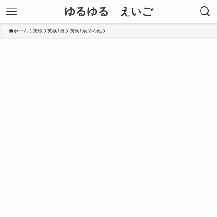
ゆるゆる えいご
ホーム
英検
英検1級
英検1級その他