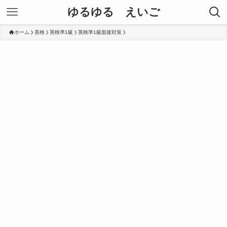
ゆるゆる えいご
ホーム
英検
英検準1級
英検準1級面接対策