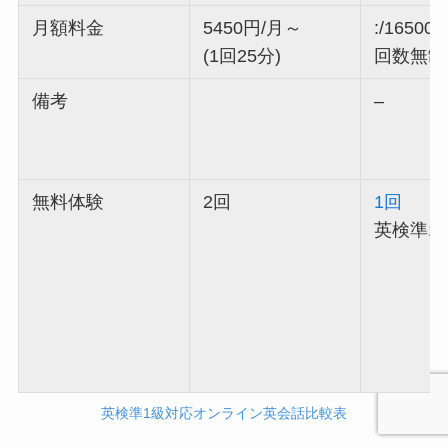
月額料金
5450円/月～
:/1650
(1回25分)
回数無制
備考
–
無料体験
2回
1回
英検準1
英検準1級対応オンライン英会話比較表