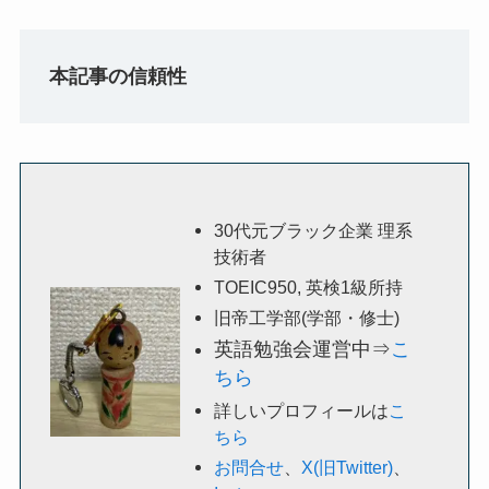
本記事の信頼性
30代元ブラック企業 理系
技術者
TOEIC950, 英検1級所持
旧帝工学部(学部・修士)
英語勉強会運営中⇒
こ
ちら
詳しいプロフィールは
こ
ちら
お問合せ
、
X(旧Twitter)
、