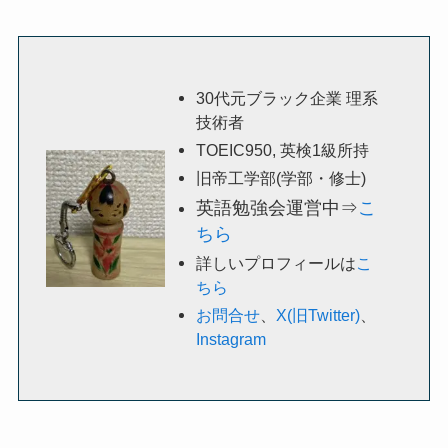
30代元ブラック企業 理系
技術者
TOEIC950, 英検1級所持
旧帝工学部(学部・修士)
英語勉強会運営中⇒
こ
ちら
詳しいプロフィールは
こ
ちら
お問合せ
、
X(旧Twitter)
、
Instagram