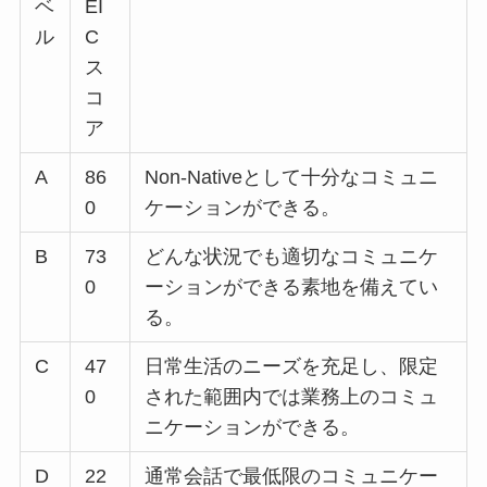
ベ
EI
ル
C
ス
コ
ア
A
86
Non-Nativeとして十分なコミュニ
0
ケーションができる。
B
73
どんな状況でも適切なコミュニケ
0
ーションができる素地を備えてい
る。
C
47
日常生活のニーズを充足し、限定
0
された範囲内では業務上のコミュ
ニケーションができる。
D
22
通常会話で最低限のコミュニケー