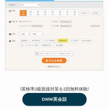
\英検準2級面接対策を2回無料体験/
DMM英会話