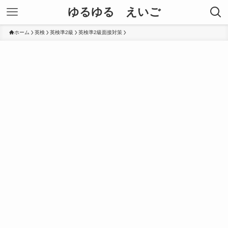
ゆるゆる えいご
ホーム
英検
英検準2級
英検準2級面接対策