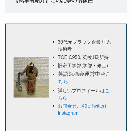
【執筆者紹介】この記事の信頼性
30代元ブラック企業 理系
技術者
TOEIC950, 英検1級所持
旧帝工学部(学部・修士)
英語勉強会運営中⇒
こ
ちら
詳しいプロフィールは
こ
ちら
お問合せ
、
X(旧Twitter)
、
Instagram