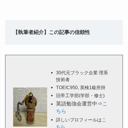
【執筆者紹介】この記事の信頼性
30代元ブラック企業 理系
技術者
TOEIC950, 英検1級所持
旧帝工学部(学部・修士)
英語勉強会運営中⇒
こ
ちら
詳しいプロフィールは
こ
ちら