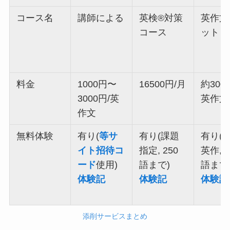
コース名
講師による
英検®対策
英作文
コース
ット
料金
1000円〜
16500円/月
約300
3000円/英
英作文
作文
無料体験
有り(
等サ
有り(課題
有り(
イト招待コ
指定, 250
英作, 1
ード
使用)
語まで)
語まで
体験記
体験記
体験記
添削サービスまとめ