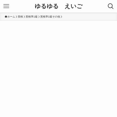
ゆるゆる えいご
ホーム
英検
英検準1級
英検準1級その他