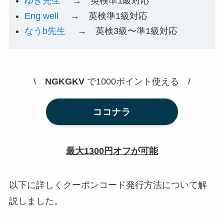
ゆき先生
→ 英検準1級対応
Eng well
→ 英検準1級対応
なうb先生
→ 英検3級〜準1級対応
\
NGKGKV
で1000ポイント使える /
ココナラ
最大1300円オフが可能
以下に詳しくクーポンコード発行方法について解
説しました。