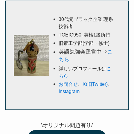
30代元ブラック企業 理系
技術者
TOEIC950, 英検1級所持
旧帝工学部(学部・修士)
英語勉強会運営中⇒
こ
ちら
詳しいプロフィールは
こ
ちら
お問合せ
、
X(旧Twitter)
、
Instagram
\オリジナル問題有り/