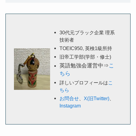
30代元ブラック企業 理系
技術者
TOEIC950, 英検1級所持
旧帝工学部(学部・修士)
英語勉強会運営中⇒
こ
ちら
詳しいプロフィールは
こ
ちら
お問合せ
、
X(旧Twitter)
、
Instagram