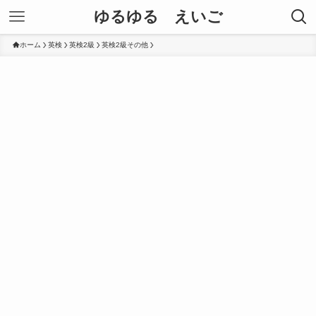
ゆるゆる えいご
ホーム
英検
英検2級
英検2級その他