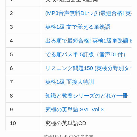
2
(MP3音声無料DLつき)最短合格! 英
3
英検1級 文で覚える単熟語
4
出る順で最短合格! 英検1級単熟語 E
5
でる順パス単 5訂版（音声DL付）
6
リスニング問題150 (英検分野別ター
7
英検1級 面接大特訓
8
知識と教養シリーズのどれか一冊
9
究極の英単語 SVL Vol.3
10
究極の英単語CD
英検1級おすすめの参考書