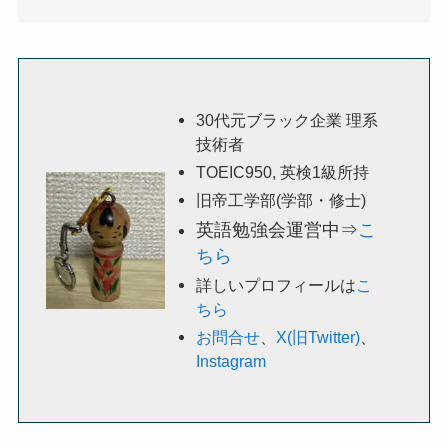
30代元ブラック企業 理系
技術者
TOEIC950, 英検1級所持
旧帝工学部(学部・修士)
英語勉強会運営中⇒
こ
ちら
詳しいプロフィールは
こ
ちら
お問合せ
、
X(旧Twitter)
、
Instagram