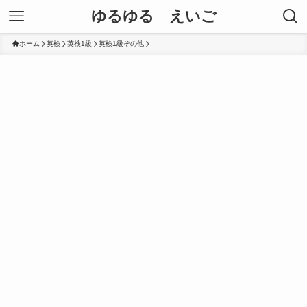
ゆるゆる えいご
ホーム
英検
英検1級
英検1級その他