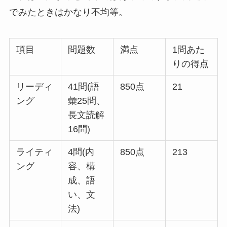
でみたときはかなり不均等。
項目
問題数
満点
1問あた
りの得点
リーディ
41問(語
850点
21
ング
彙25問、
長文読解
16問)
ライティ
4問(内
850点
213
ング
容、構
成、語
い、文
法)