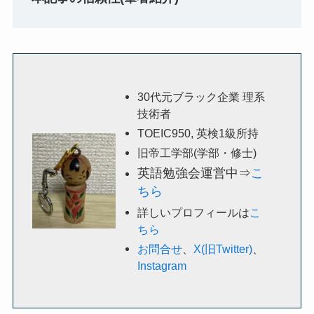
30代元ブラック企業 理系
技術者
TOEIC950, 英検1級所持
旧帝工学部(学部・修士)
英語勉強会運営中⇒
こ
ちら
詳しいプロフィールは
こ
ちら
お問合せ
、
X(旧Twitter)
、
Instagram